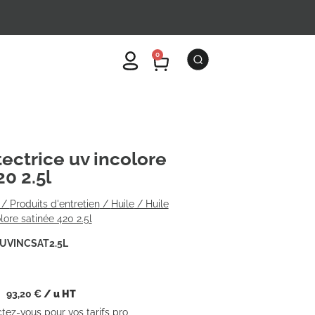
0
tectrice uv incolore
0 2.5l
/
Produits d'entretien
/
Huile
/ Huile
lore satinée 420 2.5l
UVINCSAT2.5L
93,20
€
/ u HT
ctez-vous pour vos tarifs pro