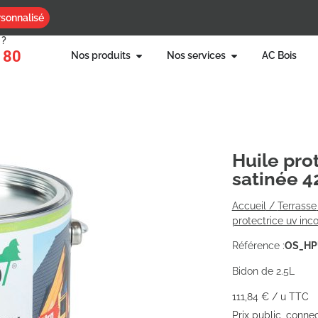
sonnalisé
 ?
 80
Nos produits
Nos services
AC Bois
Huile pro
satinée 42
Accueil
/
Terrasse
protectrice uv inco
OS_HP
Référence :
Bidon de 2.5L
111,84
€
/ u TTC
Prix public, conne