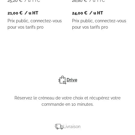
25,20
€
/ u TTC
28,80
€
/ u TTC
21,00
€
/ u HT
24,00
€
/ u HT
Prix public, connectez-vous
Prix public, connectez-vous
pour vos tarifs pro
pour vos tarifs pro
Drive
Réservez le créneau de votre choix et récupérez votre
commande en 10 minutes.
Livraison