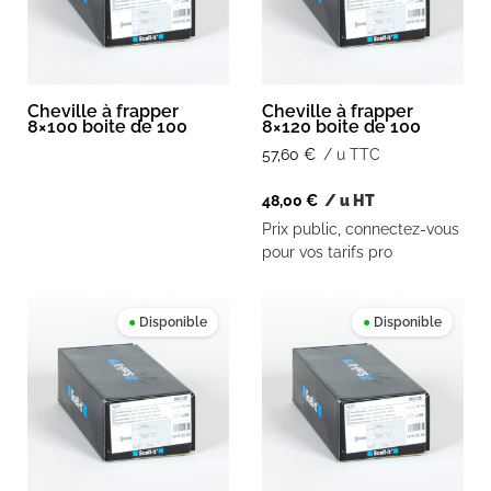
Cheville à frapper
Cheville à frapper
8×100 boite de 100
8×120 boite de 100
57,60
€
/ u TTC
48,00
€
/ u HT
Prix public, connectez-vous
pour vos tarifs pro
●
Disponible
●
Disponible