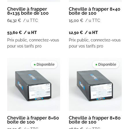
Cheville à frapper
Cheville à frapper 8×40
8×135 boite de 100
boite de 100
64,32
€
/ u TTC
15,00
€
/ u TTC
53,60
€
/ u HT
12,50
€
/ u HT
Prix public, connectez-vous
Prix public, connectez-vous
pour vos tarifs pro
pour vos tarifs pro
●
Disponible
●
Disponible
Cheville à frapper 8×60
Cheville à frapper 8×80
boite de 100
boite de 100