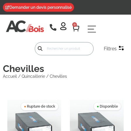
Demander un devis personnalisé
0
Filtres
Chevilles
Accueil
/
Quincaillerie
/ Chevilles
●
Rupture de stock
●
Disponible