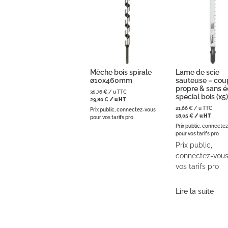
Mèche bois spirale
Lame de scie
ø10x460mm
sauteuse – cou
propre & sans é
35,76
€
/ u TTC
spécial bois (x5)
29,80
€
/ u HT
21,66
€
/ u TTC
Prix public, connectez-vous
18,05
€
/ u HT
pour vos tarifs pro
Prix public, connecte
pour vos tarifs pro
Prix public,
connectez-vous
vos tarifs pro
Lire la suite