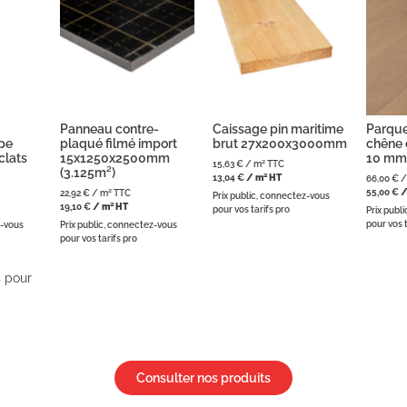
Panneau contre-
Caissage pin maritime
Parque
pe
plaqué filmé import
brut 27x200x3000mm
chêne 
clats
15x1250x2500mm
10 mm
15,63
€
/ m² TTC
(3.125m²)
13,04
€
/ m² HT
66,00
€
/
55,00
€
/
22,92
€
/ m² TTC
Prix public, connectez-vous
19,10
€
/ m² HT
pour vos tarifs pro
Prix publ
pour vos t
z-vous
Prix public, connectez-vous
pour vos tarifs pro
 pour
Consulter nos produits