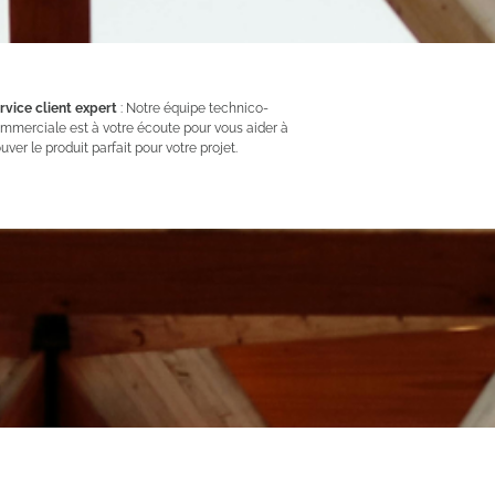
rvice client expert
: Notre équipe technico-
mmerciale est à votre écoute pour vous aider à
ouver le produit parfait pour votre projet.