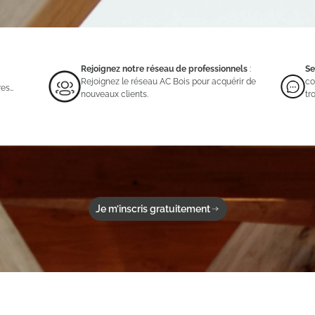
Rejoignez notre réseau de professionnels
:
Se
Rejoignez le réseau AC Bois pour acquérir de
co
res…
nouveaux clients.
tr
Je m’inscris gratuitement