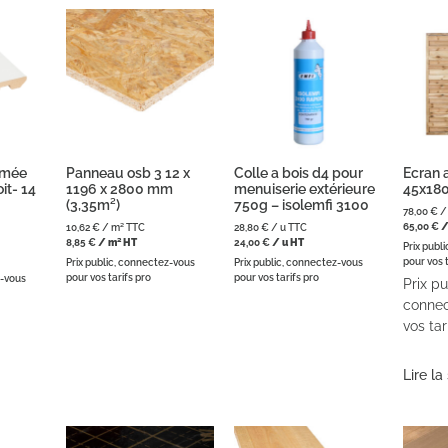
ilmée
Panneau osb 3 12 x
Colle a bois d4 pour
Ecran a
it- 14
1196 x 2800 mm
menuiserie extérieure
45x18
(3,35m²)
750g – isolemfi 3100
78,00
€
/
65,00
€
/
10,62
€
/ m² TTC
28,80
€
/ u TTC
8,85
€
/ m² HT
24,00
€
/ u HT
Prix publ
pour vos t
Prix public, connectez-vous
Prix public, connectez-vous
pour vos tarifs pro
pour vos tarifs pro
z-vous
Prix pu
connec
vos tar
Lire la