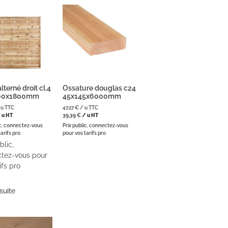
lterné droit cl.4
Ossature douglas c24
00x1800mm
45x145x6000mm
 u TTC
47,27
€
/ u TTC
 u HT
39,39
€
/ u HT
ic, connectez-vous
Prix public, connectez-vous
arifs pro
pour vos tarifs pro
blic,
tez-vous pour
ifs pro
 suite