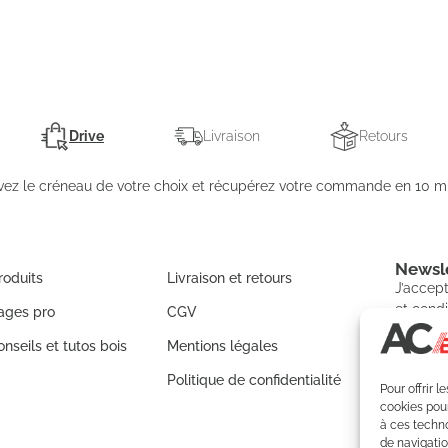
Drive
Livraison
Retours
vez le créneau de votre choix et récupérez votre commande en 10 mi
Newsle
roduits
Livraison et retours
J’accept
et condi
ages pro
CGV
nseils et tutos bois
Mentions légales
Politique de confidentialité
Pour offrir 
S'IN
cookies pour
à ces techn
de navigatio