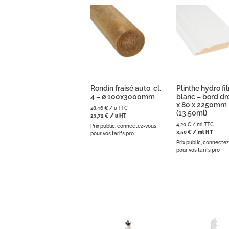
Rondin fraisé auto. cl.
Plinthe hydro f
4 – ø 100x3000mm
blanc – bord dro
x 80 x 2250mm
28,46
€
/ u TTC
(13.50ml)
23,72
€
/ u HT
4,20
€
/ ml TTC
Prix public, connectez-vous
3,50
€
/ ml HT
pour vos tarifs pro
Prix public, connecte
pour vos tarifs pro