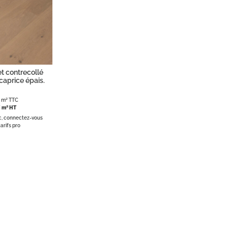
t contrecollé
caprice épais.
 m² TTC
 m² HT
ic, connectez-vous
arifs pro