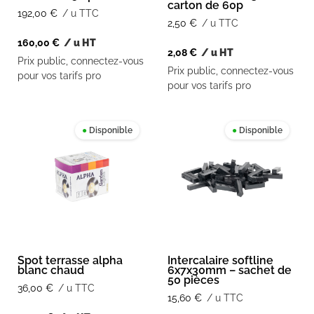
carton de 60p
192,00
€
/ u TTC
2,50
€
/ u TTC
160,00
€
/ u HT
2,08
€
/ u HT
Prix public, connectez-vous
Prix public, connectez-vous
pour vos tarifs pro
pour vos tarifs pro
●
Disponible
●
Disponible
Spot terrasse alpha
Intercalaire softline
blanc chaud
6x7x30mm – sachet de
50 pièces
36,00
€
/ u TTC
15,60
€
/ u TTC