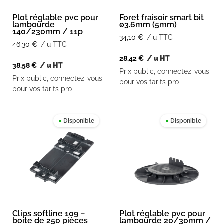
Plot réglable pvc pour
Foret fraisoir smart bit
lambourde
ø3.6mm (5mm)
140/230mm / 11p
34,10
€
/ u TTC
46,30
€
/ u TTC
28,42
€
/ u HT
38,58
€
/ u HT
Prix public, connectez-vous
Prix public, connectez-vous
pour vos tarifs pro
pour vos tarifs pro
●
Disponible
●
Disponible
Clips softline 109 –
Plot réglable pvc pour
boite de 250 pièces
lambourde 20/30mm /