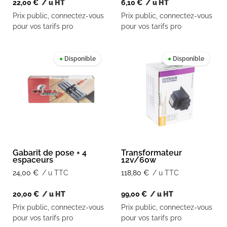
22,00
€
/ u HT
6,10
€
/ u HT
Prix public, connectez-vous
Prix public, connectez-vous
pour vos tarifs pro
pour vos tarifs pro
●
Disponible
●
Disponible
Gabarit de pose + 4
Transformateur
espaceurs
12v/60w
24,00
€
/ u TTC
118,80
€
/ u TTC
20,00
€
/ u HT
99,00
€
/ u HT
Prix public, connectez-vous
Prix public, connectez-vous
pour vos tarifs pro
pour vos tarifs pro