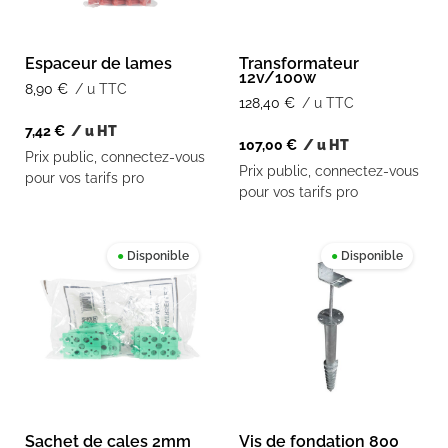
Espaceur de lames
Transformateur
12v/100w
8,90
€
/ u TTC
128,40
€
/ u TTC
7,42
€
/ u HT
107,00
€
/ u HT
Prix public, connectez-vous
Prix public, connectez-vous
pour vos tarifs pro
pour vos tarifs pro
●
Disponible
●
Disponible
Sachet de cales 2mm
Vis de fondation 800