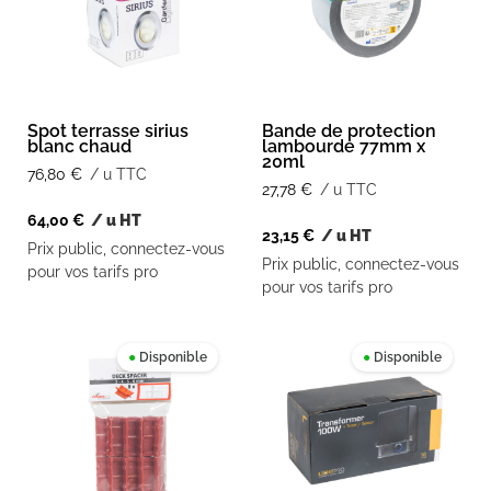
Spot terrasse sirius
Bande de protection
blanc chaud
lambourde 77mm x
20ml
76,80
€
/ u TTC
27,78
€
/ u TTC
64,00
€
/ u HT
23,15
€
/ u HT
Prix public, connectez-vous
Prix public, connectez-vous
pour vos tarifs pro
pour vos tarifs pro
●
Disponible
●
Disponible