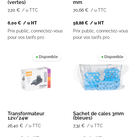
(vertes)
mm
7,20
€
/ u TTC
70,66
€
/ u TTC
6,00
€
/ u HT
58,88
€
/ u HT
Prix public, connectez-vous
Prix public, connectez-vous
pour vos tarifs pro
pour vos tarifs pro
●
Disponible
●
Disponible
Transformateur
Sachet de cales 3mm
12v/24w
(bleues)
26,40
€
/ u TTC
7,32
€
/ u TTC