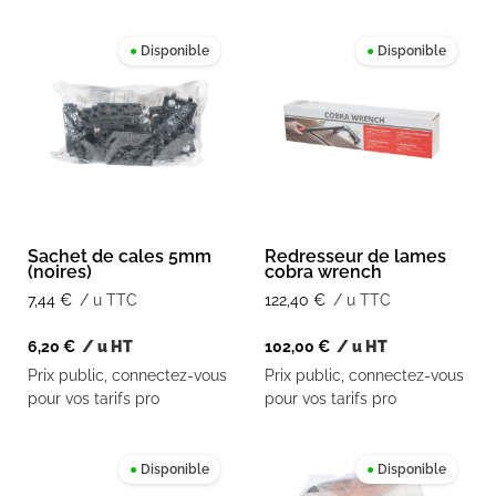
●
Disponible
●
Disponible
Sachet de cales 5mm
Redresseur de lames
(noires)
cobra wrench
7,44
€
/ u TTC
122,40
€
/ u TTC
6,20
€
/ u HT
102,00
€
/ u HT
Prix public, connectez-vous
Prix public, connectez-vous
pour vos tarifs pro
pour vos tarifs pro
●
Disponible
●
Disponible