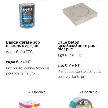
Bande d’arase 300
Dalle béton
microns 0.25x50m
50x280x280mm pour
plot pvc
24,00
€
/ u TTC
2,58
€
/ u TTC
20,00
€
/ u HT
2,15
€
/ u HT
Prix public, connectez-vous
Prix public, connectez-vous
pour vos tarifs pro
pour vos tarifs pro
●
Disponible
●
Disponible