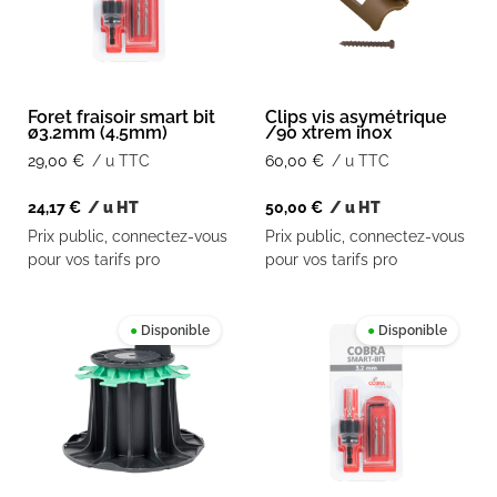
Foret fraisoir smart bit
Clips vis asymétrique
ø3.2mm (4.5mm)
/90 xtrem inox
29,00
€
/ u TTC
60,00
€
/ u TTC
24,17
€
/ u HT
50,00
€
/ u HT
Prix public, connectez-vous
Prix public, connectez-vous
pour vos tarifs pro
pour vos tarifs pro
●
Disponible
●
Disponible