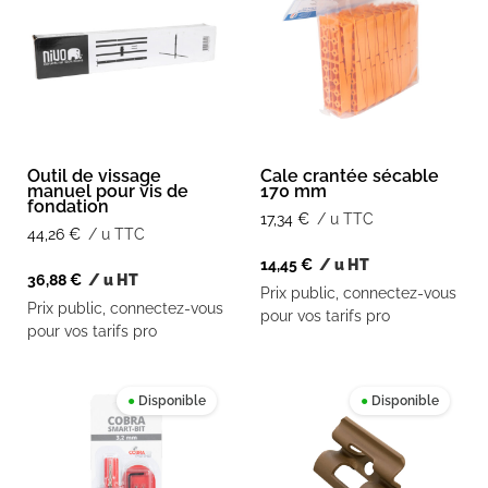
Outil de vissage
Cale crantée sécable
manuel pour vis de
170 mm
fondation
17,34
€
/ u TTC
44,26
€
/ u TTC
14,45
€
/ u HT
36,88
€
/ u HT
Prix public, connectez-vous
Prix public, connectez-vous
pour vos tarifs pro
pour vos tarifs pro
●
Disponible
●
Disponible