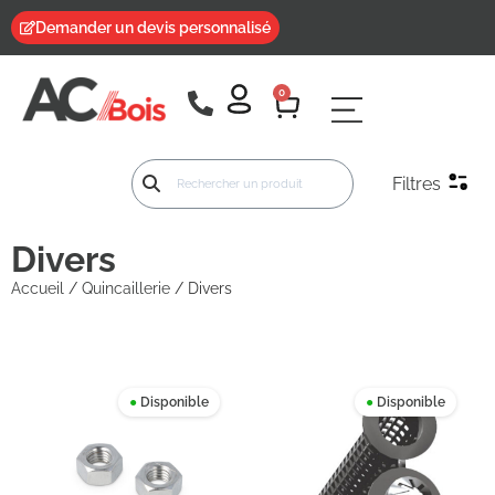
Demander un devis personnalisé
0
Filtres
Divers
Accueil
/
Quincaillerie
/ Divers
●
Disponible
●
Disponible