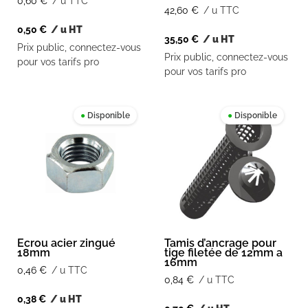
0,60
€
/ u TTC
42,60
€
/ u TTC
0,50
€
/ u HT
35,50
€
/ u HT
Prix public, connectez-vous
Prix public, connectez-vous
pour vos tarifs pro
pour vos tarifs pro
●
Disponible
●
Disponible
Ecrou acier zingué
Tamis d’ancrage pour
18mm
tige filetée de 12mm a
16mm
0,46
€
/ u TTC
0,84
€
/ u TTC
0,38
€
/ u HT