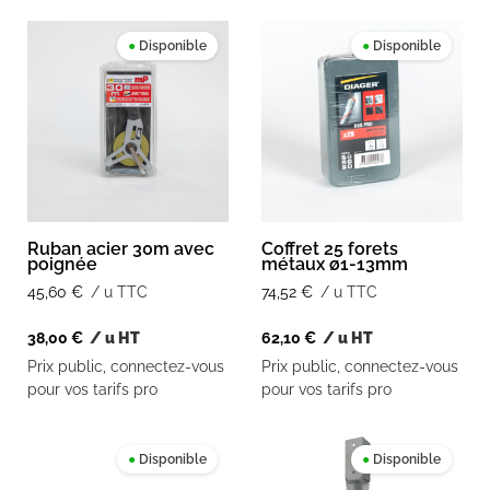
●
Disponible
●
Disponible
Ruban acier 30m avec
Coffret 25 forets
poignée
métaux ø1-13mm
45,60
€
/ u TTC
74,52
€
/ u TTC
38,00
€
/ u HT
62,10
€
/ u HT
Prix public, connectez-vous
Prix public, connectez-vous
pour vos tarifs pro
pour vos tarifs pro
●
Disponible
●
Disponible