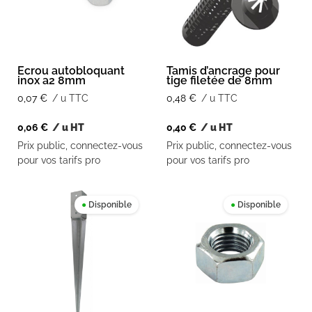
Ecrou autobloquant
Tamis d’ancrage pour
inox a2 8mm
tige filetée de 8mm
0,07
€
/ u TTC
0,48
€
/ u TTC
0,06
€
/ u HT
0,40
€
/ u HT
Prix public, connectez-vous
Prix public, connectez-vous
pour vos tarifs pro
pour vos tarifs pro
●
Disponible
●
Disponible