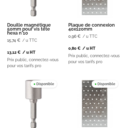
Douille magnétique
Plaque de connexion
50mm pour vis tète
40x120mm
hexa n°10
0,96
€
/ u TTC
15,74
€
/ u TTC
0,80
€
/ u HT
13,12
€
/ u HT
Prix public, connectez-vous
Prix public, connectez-vous
pour vos tarifs pro
pour vos tarifs pro
●
Disponible
●
Disponible