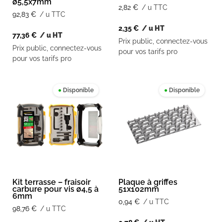
ø5,5x7mm
2,82
€
/ u TTC
92,83
€
/ u TTC
2,35
€
/ u HT
77,36
€
/ u HT
Prix public, connectez-vous
Prix public, connectez-vous
pour vos tarifs pro
pour vos tarifs pro
●
Disponible
●
Disponible
Kit terrasse – fraisoir
Plaque à griffes
carbure pour vis ø4,5 à
51x102mm
6mm
0,94
€
/ u TTC
98,76
€
/ u TTC