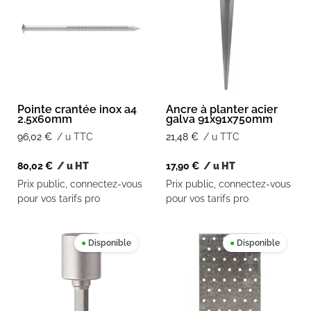
Pointe crantée inox a4
Ancre à planter acier
2.5x60mm
galva 91x91x750mm
96,02
€
/ u TTC
21,48
€
/ u TTC
80,02
€
/ u HT
17,90
€
/ u HT
Prix public, connectez-vous
Prix public, connectez-vous
pour vos tarifs pro
pour vos tarifs pro
●
Disponible
●
Disponible