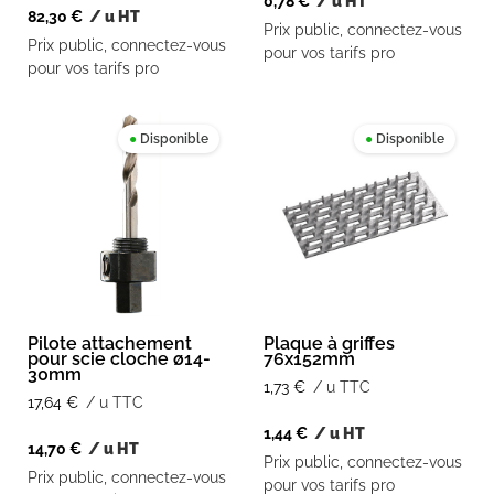
0,78
€
/ u HT
82,30
€
/ u HT
Prix public, connectez-vous
Prix public, connectez-vous
pour vos tarifs pro
pour vos tarifs pro
●
Disponible
●
Disponible
Pilote attachement
Plaque à griffes
pour scie cloche ø14-
76x152mm
30mm
1,73
€
/ u TTC
17,64
€
/ u TTC
1,44
€
/ u HT
14,70
€
/ u HT
Prix public, connectez-vous
Prix public, connectez-vous
pour vos tarifs pro