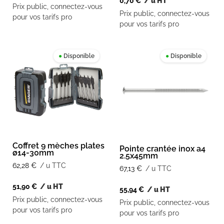
0,70
€
/ u HT
Prix public, connectez-vous
Prix public, connectez-vous
pour vos tarifs pro
pour vos tarifs pro
●
Disponible
●
Disponible
Coffret 9 mèches plates
Pointe crantée inox a4
ø14-30mm
2.5x45mm
62,28
€
/ u TTC
67,13
€
/ u TTC
51,90
€
/ u HT
55,94
€
/ u HT
Prix public, connectez-vous
Prix public, connectez-vous
pour vos tarifs pro
pour vos tarifs pro