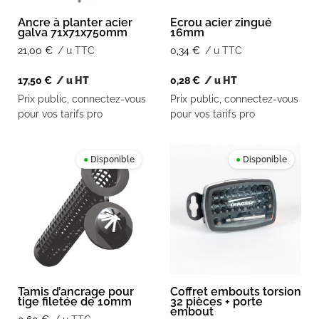
Ancre à planter acier
Ecrou acier zingué
galva 71x71x750mm
16mm
21,00
€
/ u TTC
0,34
€
/ u TTC
17,50
€
/ u HT
0,28
€
/ u HT
Prix public, connectez-vous
Prix public, connectez-vous
pour vos tarifs pro
pour vos tarifs pro
●
Disponible
●
Disponible
Tamis d’ancrage pour
Coffret embouts torsion
tige filetée de 10mm
32 pièces + porte
embout