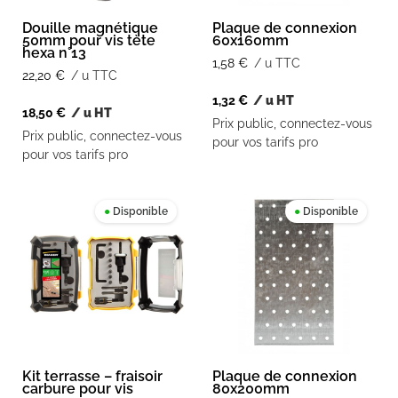
Douille magnétique
Plaque de connexion
50mm pour vis tète
60x160mm
hexa n°13
1,58
€
/ u TTC
22,20
€
/ u TTC
1,32
€
/ u HT
18,50
€
/ u HT
Prix public, connectez-vous
Prix public, connectez-vous
pour vos tarifs pro
pour vos tarifs pro
●
Disponible
●
Disponible
Kit terrasse – fraisoir
Plaque de connexion
carbure pour vis
80x200mm