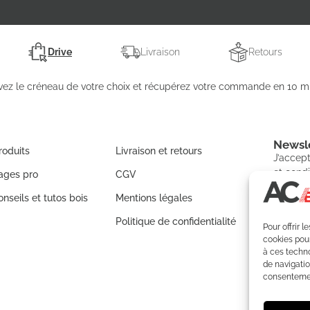
Drive
Livraison
Retours
vez le créneau de votre choix et récupérez votre commande en 10 mi
Newsle
roduits
Livraison et retours
J’accept
et condi
ages pro
CGV
nseils et tutos bois
Mentions légales
Politique de confidentialité
Pour offrir 
S'IN
cookies pour
à ces techn
de navigatio
consentement