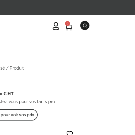
0
ssé
/ Produit
00
€
HT
ctez-vous pour vos tarifs pro
our voir vos prix