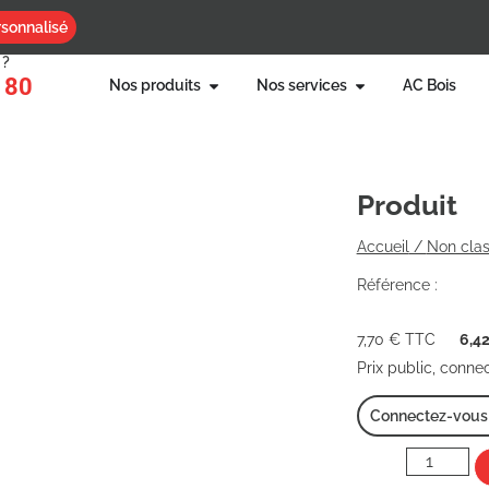
sonnalisé
 ?
 80
Nos produits
Nos services
AC Bois
Produit
Accueil
/
Non cla
Référence :
7,70
€
TTC
6,4
Prix public, conne
Connectez-vous p