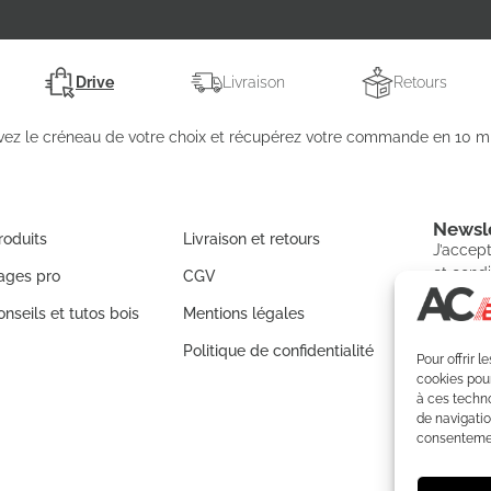
Drive
Livraison
Retours
vez le créneau de votre choix et récupérez votre commande en 10 mi
Newsle
roduits
Livraison et retours
J’accept
et condi
ages pro
CGV
nseils et tutos bois
Mentions légales
Politique de confidentialité
Pour offrir 
S'IN
cookies pour
à ces techn
de navigatio
consentement