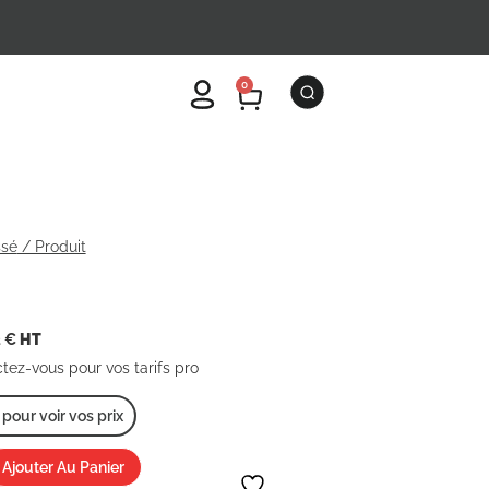
0
ssé
/ Produit
2
€
HT
ctez-vous pour vos tarifs pro
our voir vos prix
Ajouter Au Panier