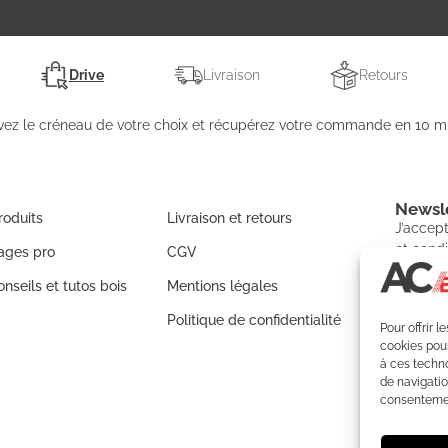
Drive
Livraison
Retours
vez le créneau de votre choix et récupérez votre commande en 10 mi
Newsle
roduits
Livraison et retours
J’accept
et condi
ages pro
CGV
nseils et tutos bois
Mentions légales
Politique de confidentialité
Pour offrir 
S'IN
cookies pour
à ces techn
de navigatio
consentement