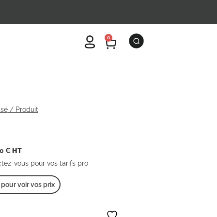
0
ssé
/ Produit
00
€
HT
ctez-vous pour vos tarifs pro
our voir vos prix