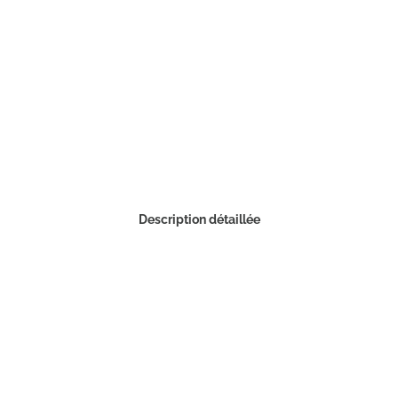
Description détaillée
Commander un échantillon