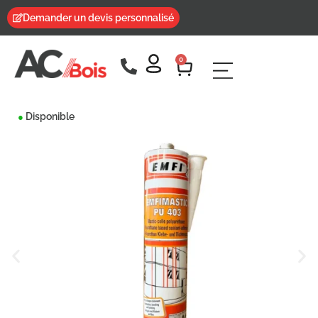
Demander un devis personnalisé
0
Disponible
●