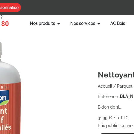
sonnalisé
 ?
 80
Nos produits
Nos services
AC Bois
Nettoyant 
Accueil
/
Parquet
BLA_N
Référence :
Bidon de 1L
31,99
€
/ u TTC
Prix public, conne