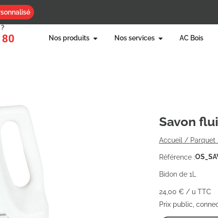
sonnalisé
 ?
 80
Nos produits
Nos services
AC Bois
Savon flui
Accueil
/
Parquet
OS_SA
Référence :
Bidon de 1L
24,00
€
/ u TTC
Prix public, conne