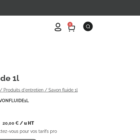
0
de 1l
/
Produits d'entretien
/ Savon fluide 1l
VONFLUIDE1L
20,00
€
/ u HT
ctez-vous pour vos tarifs pro