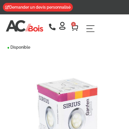
Demander un devis personnalisé
0
Disponible
●